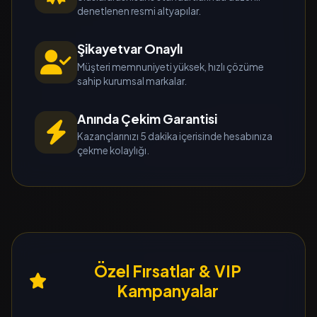
denetlenen resmi altyapılar.
Şikayetvar Onaylı
Müşteri memnuniyeti yüksek, hızlı çözüme
sahip kurumsal markalar.
Anında Çekim Garantisi
Kazançlarınızı 5 dakika içerisinde hesabınıza
çekme kolaylığı.
Özel Fırsatlar & VIP
Kampanyalar