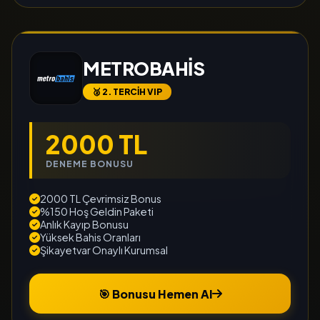
METROBAHİS
🥈 2. TERCIH VIP
2000 TL
DENEME BONUSU
2000 TL Çevrimsiz Bonus
%150 Hoş Geldin Paketi
Anlık Kayıp Bonusu
Yüksek Bahis Oranları
Şikayetvar Onaylı Kurumsal
🎯 Bonusu Hemen Al