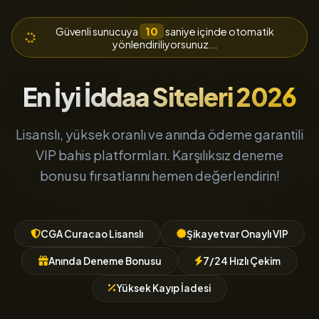
Güvenli sunucuya
10
saniye içinde otomatik
yönlendiriliyorsunuz...
En İyi İddaa Siteleri 2026
Lisanslı, yüksek oranlı ve anında ödeme garantili
VIP bahis platformları. Karşılıksız deneme
bonusu fırsatlarını hemen değerlendirin!
CGA Curacao Lisanslı
Şikayetvar Onaylı VIP
Anında Deneme Bonusu
7/24 Hızlı Çekim
Yüksek Kayıp İadesi